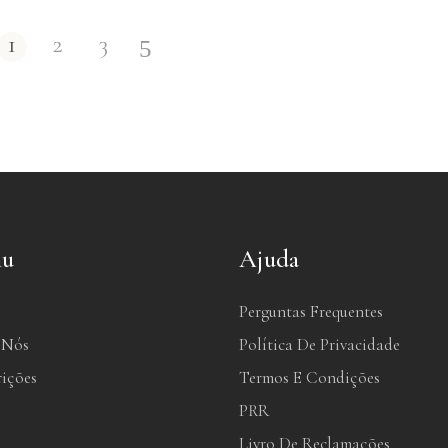
1
2
3
u
Ajuda
Perguntas Frequentes
 Nós
Política De Privacidade
rições
Termos E Condições
PRR
Livro De Reclamações