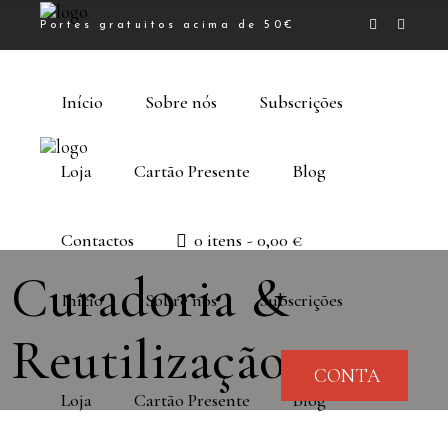
Portes gratuitos acima de 50€
Início
Sobre nós
Subscrições
Loja
Cartão Presente
Blog
Contactos
0 itens
0,00 €
Curadoria &
Início
Sobre nós
Subscrições
Reutilização
CONTA
Loja
Cartão Presente
Blog