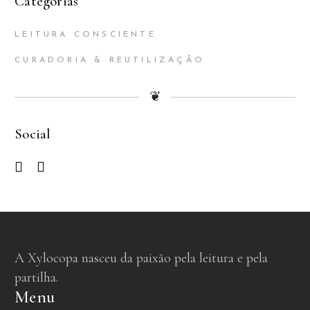
Categorias
LEITURA CONSCIENTE
CURADORIA & REUTILIZAÇÃO
❦
Social
A Xylocopa nasceu da paixão pela leitura e pela
partilha.
Menu