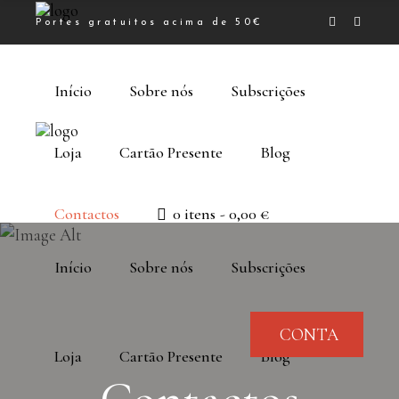
Portes gratuitos acima de 50€
Início
Sobre nós
Subscrições
Loja
Cartão Presente
Blog
Contactos
0 itens
0,00 €
Início
Sobre nós
Subscrições
CONTA
Loja
Cartão Presente
Blog