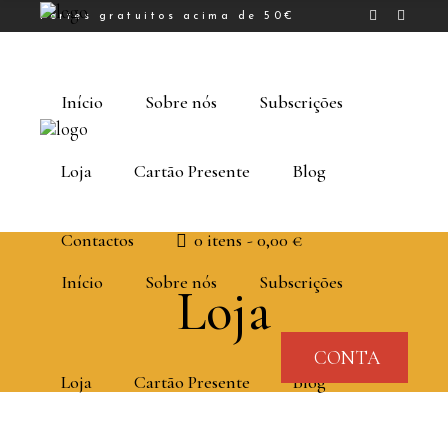
Portes gratuitos acima de 50€
Início
Sobre nós
Subscrições
Loja
Cartão Presente
Blog
Contactos
0 itens
0,00 €
Início
Sobre nós
Subscrições
Loja
CONTA
Loja
Cartão Presente
Blog