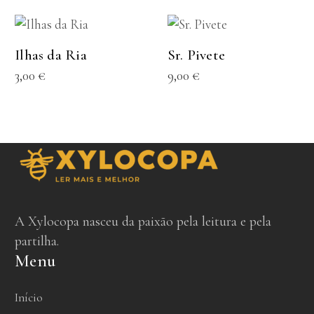
ADICIONAR
LER MAIS
SOLD
Ilhas da Ria
Sr. Pivete
3,00
€
9,00
€
A Xylocopa nasceu da paixão pela leitura e pela
partilha.
Menu
Início