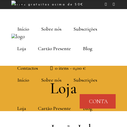
Portes gratuitos acima de 50€
Início
Sobre nós
Subscrições
Loja
Cartão Presente
Blog
Contactos
0 itens
0,00 €
Início
Sobre nós
Subscrições
Loja
CONTA
Loja
Cartão Presente
Blog