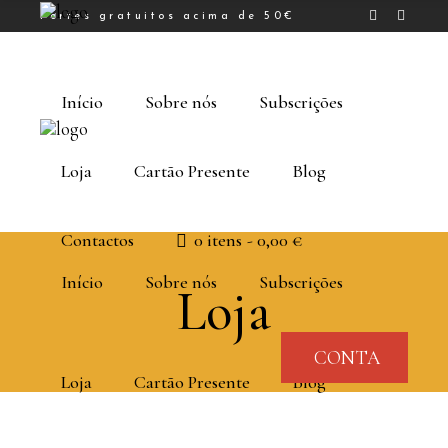
Portes gratuitos acima de 50€
Início
Sobre nós
Subscrições
Loja
Cartão Presente
Blog
Contactos
0 itens
0,00 €
Início
Sobre nós
Subscrições
Loja
CONTA
Loja
Cartão Presente
Blog