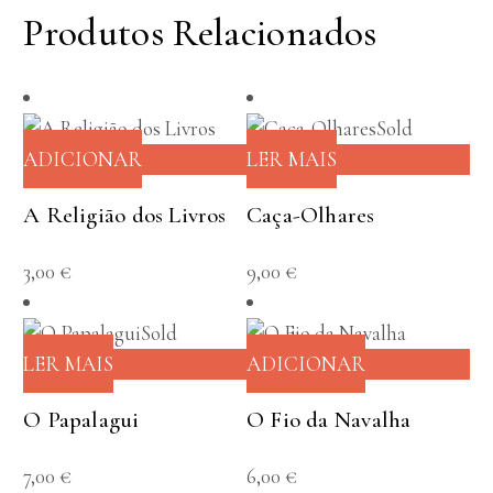
Produtos Relacionados
Sold
ADICIONAR
LER MAIS
A Religião dos Livros
Caça-Olhares
3,00
€
9,00
€
Sold
LER MAIS
ADICIONAR
O Papalagui
O Fio da Navalha
7,00
€
6,00
€