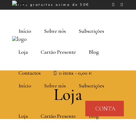
Portes gratuitos acima de 50€
Início
Sobre nós
Subscrições
Loja
Cartão Presente
Blog
Contactos
0 itens
0,00 €
Início
Sobre nós
Subscrições
Loja
CONTA
Loja
Cartão Presente
Blog