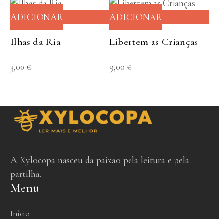
ADICIONAR
ADICIONAR
Ilhas da Ria
Libertem as Crianças
3,00
€
9,00
€
A Xylocopa nasceu da paixão pela leitura e pela
partilha.
Menu
Início