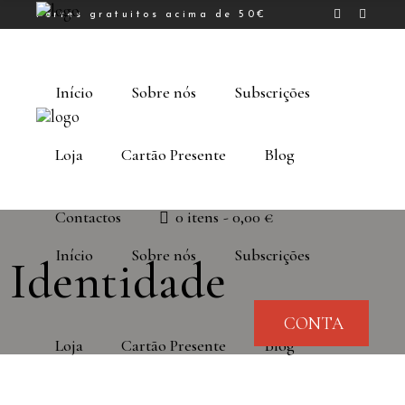
Portes gratuitos acima de 50€
Início
Sobre nós
Subscrições
Loja
Cartão Presente
Blog
Contactos
0 itens
0,00 €
Início
Sobre nós
Subscrições
Identidade
CONTA
Loja
Cartão Presente
Blog