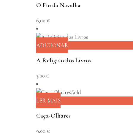
O Fio da Navalha
6,00
€
ADICIONAR
A Religião dos Livros
3,00
€
Sold
LER MAIS
Caça-Olhares
9,00
€