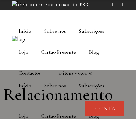
Portes gratuitos acima de 50€
Início
Sobre nós
Subscrições
Loja
Cartão Presente
Blog
Contactos
0 itens
0,00 €
Início
Sobre nós
Subscrições
Relacionamento
CONTA
Loja
Cartão Presente
Blog