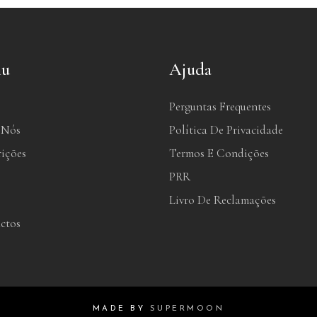
u
Ajuda
Perguntas Frequentes
 Nós
Política De Privacidade
rições
Termos E Condições
PRR
Livro De Reclamações
ctos
MADE BY
SUPERMOON