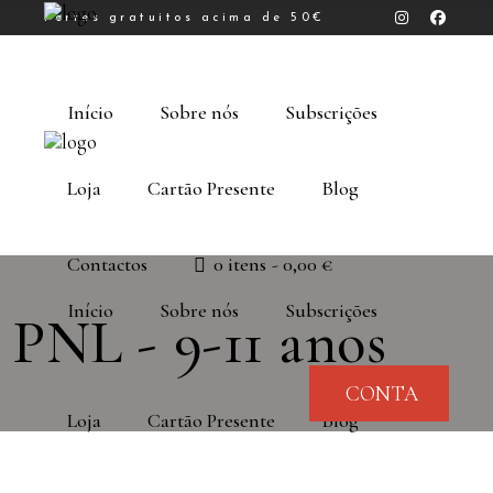
Portes gratuitos acima de 50€
Início
Sobre nós
Subscrições
Loja
Cartão Presente
Blog
Contactos
0 itens
0,00 €
Início
Sobre nós
Subscrições
PNL - 9-11 anos
CONTA
Loja
Cartão Presente
Blog