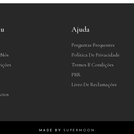
u
Ajuda
Perguntas Frequentes
 Nós
Política De Privacidade
rições
Termos E Condições
PRR
Livro De Reclamações
ctos
MADE BY
SUPERMOON