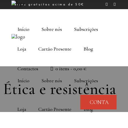
Portes gratuitos acima de 50€
Início
Sobre nós
Subscrições
Loja
Cartão Presente
Blog
Contactos
0 itens
0,00 €
Início
Sobre nós
Subscrições
Ética e resistência
CONTA
Loja
Cartão Presente
Blog