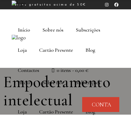
Portes gratuitos acima de 50€
Início
Sobre nós
Subscrições
Loja
Cartão Presente
Blog
Contactos
0 itens
0,00 €
Empoderamento
Início
Sobre nós
Subscrições
intelectual
CONTA
Loja
Cartão Presente
Blog