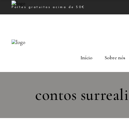
Portes gratuitos acima de 50€
Início
Sobre nós
contos surreali