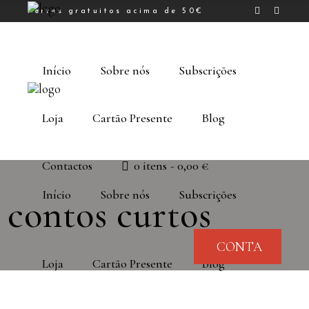
Portes gratuitos acima de 50€
Início
Sobre nós
Subscrições
Loja
Cartão Presente
Blog
Contactos
0 itens
0,00 €
Início
Sobre nós
Subscrições
contos curtos
CONTA
Loja
Cartão Presente
Blog