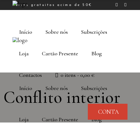
Portes gratuitos acima de 50€
Início
Sobre nós
Subscrições
Loja
Cartão Presente
Blog
Contactos
0 itens
0,00 €
Início
Sobre nós
Subscrições
Conflito interior
CONTA
Loja
Cartão Presente
Blog