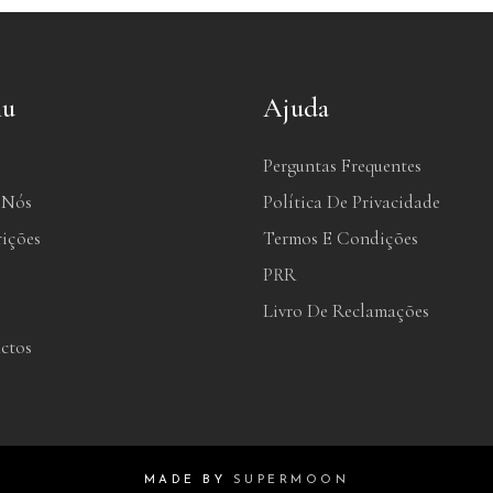
u
Ajuda
Perguntas Frequentes
 Nós
Política De Privacidade
rições
Termos E Condições
PRR
Livro De Reclamações
ctos
MADE BY
SUPERMOON