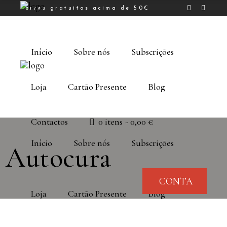
Portes gratuitos acima de 50€
Início
Sobre nós
Subscrições
Loja
Cartão Presente
Blog
Contactos
0 itens
0,00 €
Início
Sobre nós
Subscrições
Autocura
CONTA
Loja
Cartão Presente
Blog