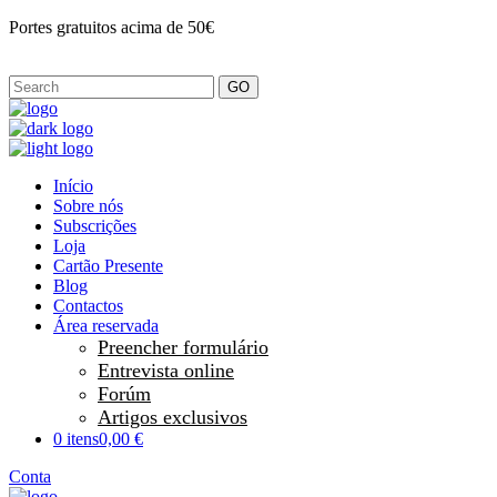
Portes gratuitos acima de 50€
GO
Início
Sobre nós
Subscrições
Loja
Cartão Presente
Blog
Contactos
Área reservada
Preencher formulário
Entrevista online
Forúm
Artigos exclusivos
0 itens
0,00 €
Conta