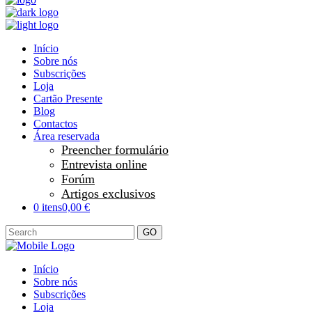
Início
Sobre nós
Subscrições
Loja
Cartão Presente
Blog
Contactos
Área reservada
Preencher formulário
Entrevista online
Forúm
Artigos exclusivos
0 itens
0,00 €
GO
Início
Sobre nós
Subscrições
Loja