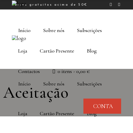
Portes gratuitos acima de 50€
Início
Sobre nós
Subscrições
Loja
Cartão Presente
Blog
Contactos
0 itens
0,00 €
Início
Sobre nós
Subscrições
Aceitação
CONTA
Loja
Cartão Presente
Blog