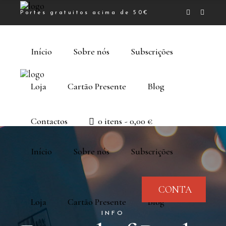
Portes gratuitos acima de 50€
Início
Sobre nós
Subscrições
Loja
Cartão Presente
Blog
Contactos
0 itens
0,00 €
Início
Sobre nós
Subscrições
CONTA
Loja
Cartão Presente
Blog
INFO