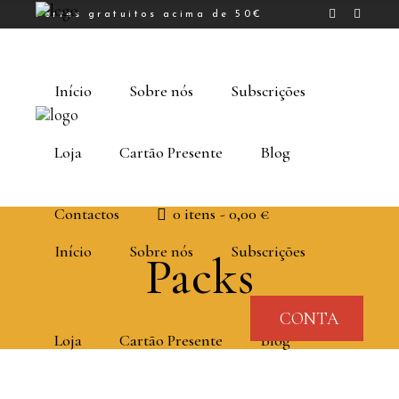
Portes gratuitos acima de 50€
Início
Sobre nós
Subscrições
Loja
Cartão Presente
Blog
Contactos
0 itens
0,00 €
Início
Sobre nós
Subscrições
Packs
CONTA
Loja
Cartão Presente
Blog