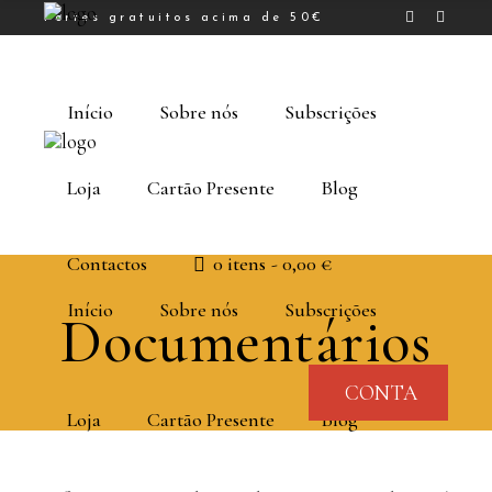
Portes gratuitos acima de 50€
Início
Sobre nós
Subscrições
Loja
Cartão Presente
Blog
Contactos
0 itens
0,00 €
Início
Sobre nós
Subscrições
Documentários
CONTA
Loja
Cartão Presente
Blog